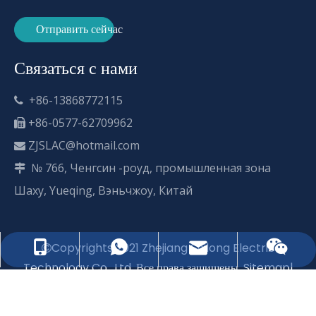
Отправить сейчас
Связаться с нами
+86-13868772115

+86-0577-62709962

ZJSLAC@hotmail.com

№ 766, Ченгсин -роуд, промышленная зона

Шаху, Yueqing, Вэньчжоу, Китай
Copyrights 2021 Zhejiang Shilong Electric

ZJSLAC@hotmail.com
+86-13868772115
+86-13868772115
Technology Co., Ltd. Все права защищены.
Sitemap
|
Технология от
Vedong.com
浙 ICP 备 2020037394 号 -2