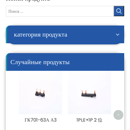
категория продукта
Случайные продукты
автом
сл
пере
400
с
>
ГК701-63А А3
1PLE+1P 2 位
пе